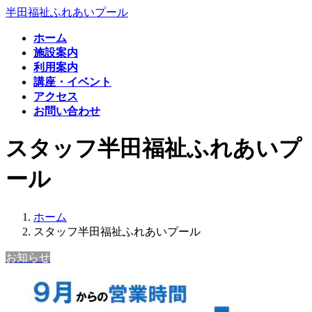
コ
ナ
半田福祉ふれあいプール
ン
ビ
ホーム
テ
ゲ
施設案内
ン
ー
利用案内
ツ
シ
講座・イベント
へ
ョ
アクセス
ス
ン
お問い合わせ
キ
に
ッ
移
スタッフ半田福祉ふれあいプ
プ
動
ール
ホーム
スタッフ半田福祉ふれあいプール
お知らせ