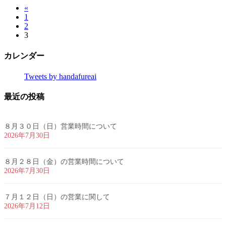
«
投
固
1
稿
固
2
定
固
3
定
ペ
の
定
ペ
ー
カレンダー
ペ
ペ
ー
ジ
ー
ジ
ー
Tweets by handafureai
ジ
ジ
最近の投稿
送
り
８月３０日（日）営業時間について
2026年7月30日
８月２８日（金）の営業時間について
2026年7月30日
７月１２日（日）の営業に関して
2026年7月12日