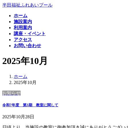
コ
ナ
半田福祉ふれあいプール
ン
ビ
ホーム
テ
ゲ
施設案内
ン
ー
利用案内
ツ
シ
講座・イベント
へ
ョ
アクセス
ス
ン
お問い合わせ
キ
に
ッ
移
2025年10月
プ
動
ホーム
2025年10月
お知らせ
令和7年度 第3期 教室に関して
2025年10月28日
日頃より、当施設の教室に御参加頂き誠にありがとうございま