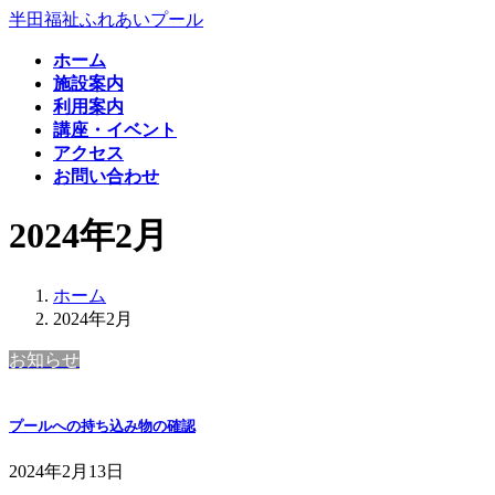
コ
ナ
半田福祉ふれあいプール
ン
ビ
ホーム
テ
ゲ
施設案内
ン
ー
利用案内
ツ
シ
講座・イベント
へ
ョ
アクセス
ス
ン
お問い合わせ
キ
に
ッ
移
2024年2月
プ
動
ホーム
2024年2月
お知らせ
プールへの持ち込み物の確認
2024年2月13日