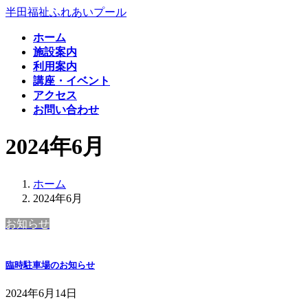
コ
ナ
半田福祉ふれあいプール
ン
ビ
ホーム
テ
ゲ
施設案内
ン
ー
利用案内
ツ
シ
講座・イベント
へ
ョ
アクセス
ス
ン
お問い合わせ
キ
に
ッ
移
2024年6月
プ
動
ホーム
2024年6月
お知らせ
臨時駐車場のお知らせ
2024年6月14日