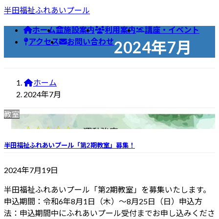
コ
ナ
半田福祉ふれあいプール
ン
ビ
ホーム
施設案内
利用案内
講座・イベント
テ
ゲ
アクセス
お問い合わせ
2024年7月
ン
ー
ツ
シ
へ
ョ
ス
ン
ホーム
キ
に
2024年7月
ッ
移
教室
プ
動
半田福祉ふれあいプール「第2期教室」募集！
2024年7月19日
半田福祉ふれあいプール「第2期教室」を募集いたします。
申込期間：令和6年8月1日（木）〜8月25日（日）申込方
法：申込期間中にふれあいプール受付までお申し込みくださ