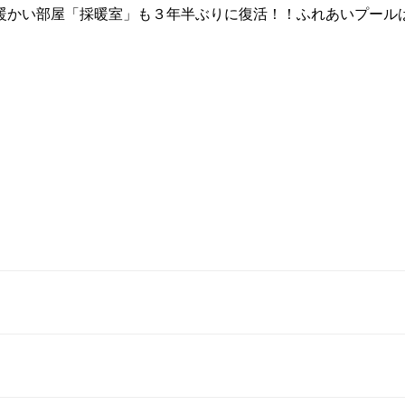
暖かい部屋「採暖室」も３年半ぶりに復活！！ふれあいプールは