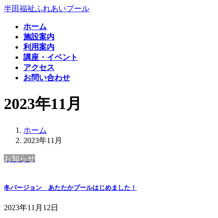
コ
ナ
半田福祉ふれあいプール
ン
ビ
ホーム
テ
ゲ
施設案内
ン
ー
利用案内
ツ
シ
講座・イベント
へ
ョ
アクセス
ス
ン
お問い合わせ
キ
に
ッ
移
2023年11月
プ
動
ホーム
2023年11月
お知らせ
冬バージョン あたたかプールはじめました！
2023年11月12日