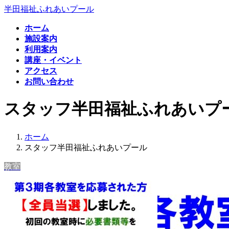
コ
ナ
半田福祉ふれあいプール
ン
ビ
ホーム
テ
ゲ
施設案内
ン
ー
利用案内
ツ
シ
講座・イベント
へ
ョ
アクセス
ス
ン
お問い合わせ
キ
に
ッ
移
スタッフ半田福祉ふれあいプ
プ
動
ホーム
スタッフ半田福祉ふれあいプール
教室