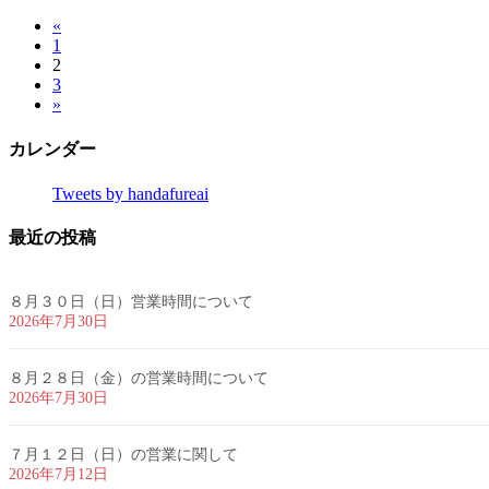
«
投
固
1
稿
固
2
定
固
3
定
ペ
の
»
定
ペ
ー
ペ
ペ
ー
ジ
カレンダー
ー
ジ
ー
ジ
Tweets by handafureai
ジ
最近の投稿
送
り
８月３０日（日）営業時間について
2026年7月30日
８月２８日（金）の営業時間について
2026年7月30日
７月１２日（日）の営業に関して
2026年7月12日