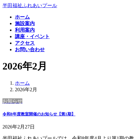
コ
ナ
半田福祉ふれあいプール
ン
ビ
ホーム
テ
ゲ
施設案内
ン
ー
利用案内
ツ
シ
講座・イベント
へ
ョ
アクセス
ス
ン
お問い合わせ
キ
に
ッ
移
2026年2月
プ
動
ホーム
2026年2月
お知らせ
令和8年度教室開催のお知らせ【第1期】
2026年2月27日
半田福祉ふれあいプールでは、令和8年度4月より第1期の教