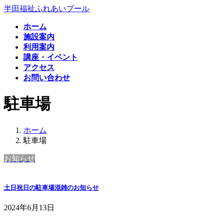
コ
ナ
半田福祉ふれあいプール
ン
ビ
ホーム
テ
ゲ
施設案内
ン
ー
利用案内
ツ
シ
講座・イベント
へ
ョ
アクセス
ス
ン
お問い合わせ
キ
に
ッ
移
駐車場
プ
動
ホーム
駐車場
お知らせ
土日祝日の駐車場混雑のお知らせ
2024年6月13日