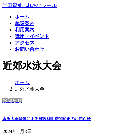
コ
ナ
半田福祉ふれあいプール
ン
ビ
ホーム
テ
ゲ
施設案内
ン
ー
利用案内
ツ
シ
講座・イベント
へ
ョ
アクセス
ス
ン
お問い合わせ
キ
に
ッ
移
近郊水泳大会
プ
動
ホーム
近郊水泳大会
お知らせ
水泳大会開催による施設利用時間変更のお知らせ
2024年5月3日