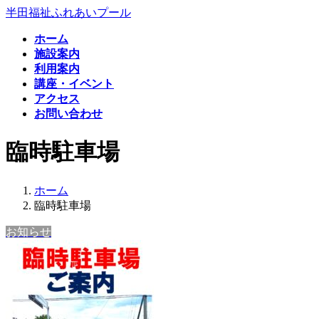
コ
ナ
半田福祉ふれあいプール
ン
ビ
ホーム
テ
ゲ
施設案内
ン
ー
利用案内
ツ
シ
講座・イベント
へ
ョ
アクセス
ス
ン
お問い合わせ
キ
に
ッ
移
臨時駐車場
プ
動
ホーム
臨時駐車場
お知らせ