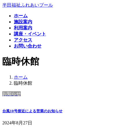
コ
ナ
半田福祉ふれあいプール
ン
ビ
ホーム
テ
ゲ
施設案内
ン
ー
利用案内
ツ
シ
講座・イベント
へ
ョ
アクセス
ス
ン
お問い合わせ
キ
に
ッ
移
臨時休館
プ
動
ホーム
臨時休館
お知らせ
台風10号接近による営業のお知らせ
2024年8月27日