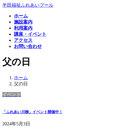
コ
ナ
半田福祉ふれあいプール
ン
ビ
ホーム
テ
ゲ
施設案内
ン
ー
利用案内
ツ
シ
講座・イベント
へ
ョ
アクセス
ス
ン
お問い合わせ
キ
に
ッ
移
父の日
プ
動
ホーム
父の日
イベント
「ふれあい川柳」イベント開催中！
2024年5月3日