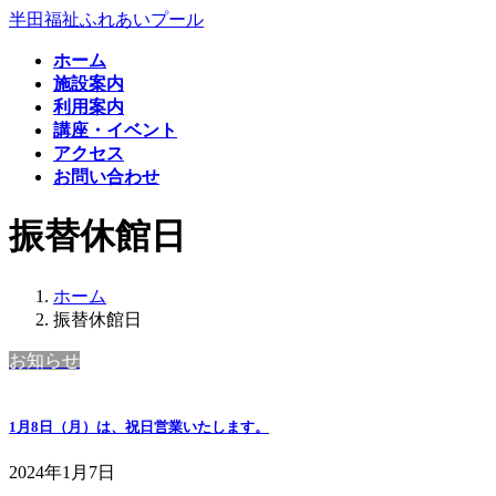
コ
ナ
半田福祉ふれあいプール
ン
ビ
ホーム
テ
ゲ
施設案内
ン
ー
利用案内
ツ
シ
講座・イベント
へ
ョ
アクセス
ス
ン
お問い合わせ
キ
に
ッ
移
振替休館日
プ
動
ホーム
振替休館日
お知らせ
1月8日（月）は、祝日営業いたします。
2024年1月7日