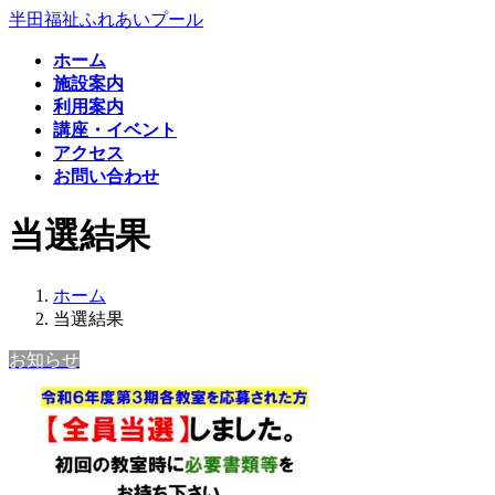
コ
ナ
半田福祉ふれあいプール
ン
ビ
ホーム
テ
ゲ
施設案内
ン
ー
利用案内
ツ
シ
講座・イベント
へ
ョ
アクセス
ス
ン
お問い合わせ
キ
に
ッ
移
当選結果
プ
動
ホーム
当選結果
お知らせ