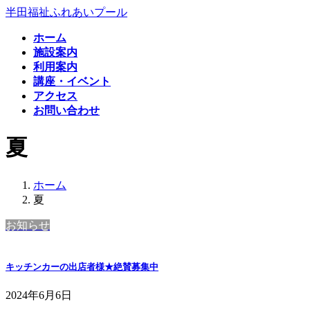
コ
ナ
半田福祉ふれあいプール
ン
ビ
ホーム
テ
ゲ
施設案内
ン
ー
利用案内
ツ
シ
講座・イベント
へ
ョ
アクセス
ス
ン
お問い合わせ
キ
に
ッ
移
夏
プ
動
ホーム
夏
お知らせ
キッチンカーの出店者様★絶賛募集中
2024年6月6日