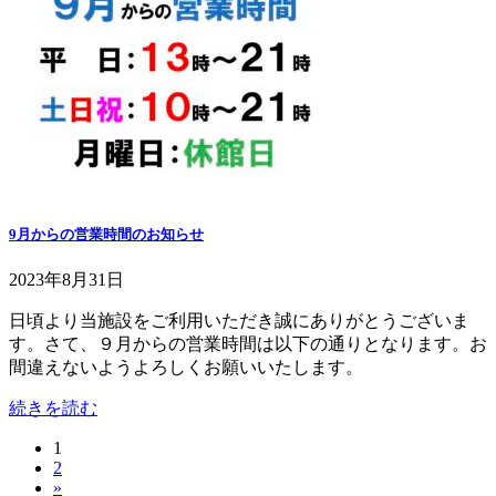
9月からの営業時間のお知らせ
2023年8月31日
日頃より当施設をご利用いただき誠にありがとうございま
す。さて、９月からの営業時間は以下の通りとなります。お
間違えないようよろしくお願いいたします。
続きを読む
固
1
投
固
2
定
稿
»
定
ペ