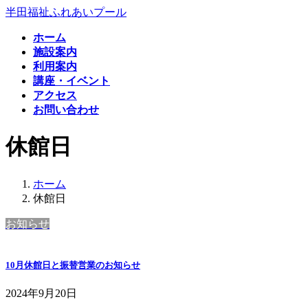
コ
ナ
半田福祉ふれあいプール
ン
ビ
ホーム
テ
ゲ
施設案内
ン
ー
利用案内
ツ
シ
講座・イベント
へ
ョ
アクセス
ス
ン
お問い合わせ
キ
に
ッ
移
休館日
プ
動
ホーム
休館日
お知らせ
10月休館日と振替営業のお知らせ
2024年9月20日