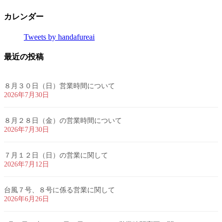
ペ
ー
の
カレンダー
ー
ジ
ペ
ジ
Tweets by handafureai
ー
最近の投稿
ジ
送
８月３０日（日）営業時間について
り
2026年7月30日
８月２８日（金）の営業時間について
2026年7月30日
７月１２日（日）の営業に関して
2026年7月12日
台風７号、８号に係る営業に関して
2026年6月26日