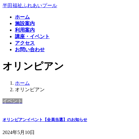
コ
ナ
半田福祉ふれあいプール
ン
ビ
ホーム
テ
ゲ
施設案内
ン
ー
利用案内
ツ
シ
講座・イベント
へ
ョ
アクセス
ス
ン
お問い合わせ
キ
に
ッ
移
オリンピアン
プ
動
ホーム
オリンピアン
イベント
オリンピアンイベント【全員当選】のお知らせ
2024年5月10日