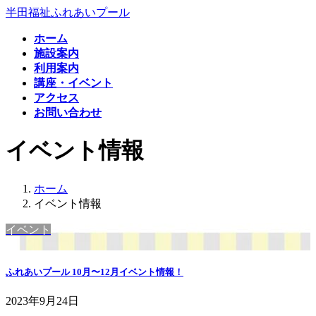
コ
ナ
半田福祉ふれあいプール
ン
ビ
ホーム
テ
ゲ
施設案内
ン
ー
利用案内
ツ
シ
講座・イベント
へ
ョ
アクセス
ス
ン
お問い合わせ
キ
に
ッ
移
イベント情報
プ
動
ホーム
イベント情報
イベント
ふれあいプール 10月〜12月イベント情報！
2023年9月24日