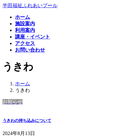
コ
ナ
半田福祉ふれあいプール
ン
ビ
ホーム
テ
ゲ
施設案内
ン
ー
利用案内
ツ
シ
講座・イベント
へ
ョ
アクセス
ス
ン
お問い合わせ
キ
に
ッ
移
うきわ
プ
動
ホーム
うきわ
お知らせ
うきわの持ち込みについて
2024年8月13日