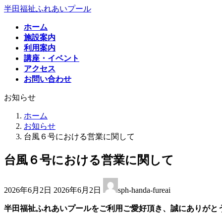
コ
ナ
半田福祉ふれあいプール
ン
ビ
ホーム
テ
ゲ
施設案内
ン
ー
利用案内
ツ
シ
講座・イベント
へ
ョ
アクセス
ス
ン
お問い合わせ
キ
に
ッ
移
お知らせ
プ
動
ホーム
お知らせ
台風６号における営業に関して
台風６号における営業に関して
最
2026年6月2日
2026年6月2日
sph-handa-fureai
終
更
半田福祉ふれあいプールをご利用ご愛好頂き、誠にありがと
新