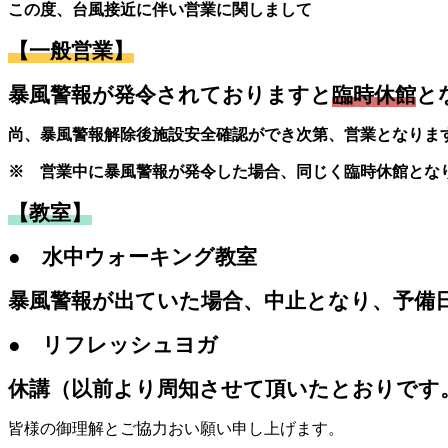
日
この度、台風接近に伴い営業に関しまして
時
:
【一般営業】
暴風警報が発令されておりますと
臨時休館
と
尚、暴風警報解除後施設安全確認ができ次第、営業となりま
※ 営業中に暴風警報が発令した場合、同じく臨時休館とな
【教室】
●
水中ウォーキング教室
暴風警報が出ていた場合、中止となり、予備
●
リフレッシュヨガ
休講（以前より周知させて頂いたとおりです
皆様の御理解とご協力おい願い申し上げます。