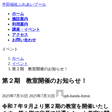
コ
ナ
半田福祉ふれあいプール
ン
ビ
ホーム
テ
ゲ
施設案内
ン
ー
利用案内
ツ
シ
講座・イベント
へ
ョ
アクセス
ス
ン
お問い合わせ
キ
に
ッ
移
イベント
プ
動
ホーム
イベント
第２期 教室開催のお知らせ！
第２期 教室開催のお知らせ！
最
2025年7月31日
2025年7月31日
sph-handa-fureai
終
更
令和７年９月より第２期の教室を開催いたし
新