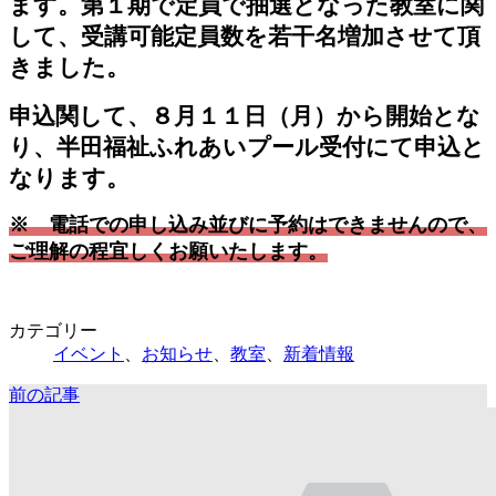
ます。第１期で定員で抽選となった教室に関
日
時
して、受講可能定員数を若干名増加させて頂
:
きました。
申込関して、８月１１日（月）から開始とな
り、半田福祉ふれあいプール受付にて申込と
なります。
※ 電話での申し込み並びに予約はできませんので、
ご理解の程宜しくお願いたします。
カテゴリー
イベント
、
お知らせ
、
教室
、
新着情報
前の記事