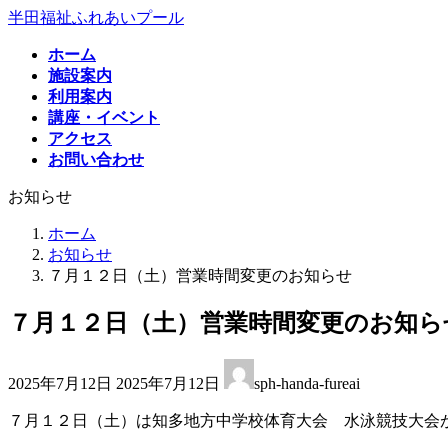
コ
ナ
半田福祉ふれあいプール
ン
ビ
ホーム
テ
ゲ
施設案内
ン
ー
利用案内
ツ
シ
講座・イベント
へ
ョ
アクセス
ス
ン
お問い合わせ
キ
に
ッ
移
お知らせ
プ
動
ホーム
お知らせ
７月１２日（土）営業時間変更のお知らせ
７月１２日（土）営業時間変更のお知ら
最
2025年7月12日
2025年7月12日
sph-handa-fureai
終
更
７月１２日（土）は知多地方中学校体育大会 水泳競技大会
新