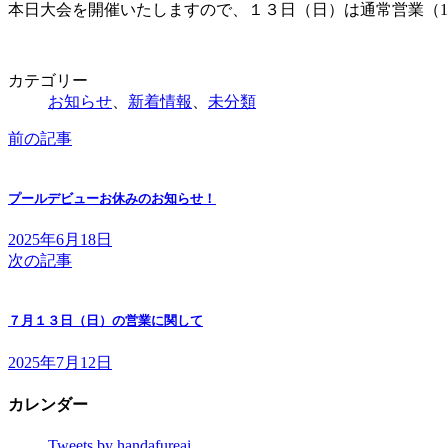
日
本日大会を開催いたしますので、１３日（日）は通常営業（10
時
:
カテゴリー
お知らせ
、
新着情報
、
未分類
前の記事
プールデビューお休みのお知らせ！
2025年6月18日
次の記事
７月１３日（日）の営業に関して
2025年7月12日
カレンダー
Tweets by handafureai