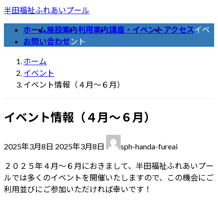
コ
ナ
半田福祉ふれあいプール
ン
ビ
ホーム
施設案内
利用案内
講座・イベント
アクセス
イベ
テ
ゲ
お問い合わせ
ント
ン
ー
ツ
シ
ホーム
へ
ョ
イベント
ス
ン
イベント情報（４月～６月）
キ
に
ッ
移
イベント情報（４月～６月）
プ
動
最
2025年3月8日
2025年3月8日
sph-handa-fureai
終
更
２０２５年４月～６月におきまして、半田福祉ふれあいプー
新
ルでは多くのイベントを開催いたしますので、この機会にご
日
利用並びにご参加いただければ幸いです！
時
: