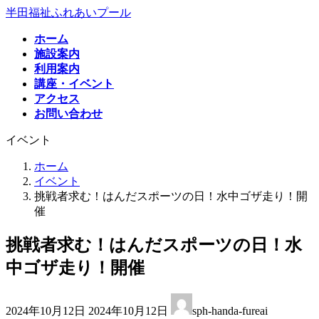
コ
ナ
半田福祉ふれあいプール
ン
ビ
ホーム
テ
ゲ
施設案内
ン
ー
利用案内
ツ
シ
講座・イベント
へ
ョ
アクセス
ス
ン
お問い合わせ
キ
に
ッ
移
イベント
プ
動
ホーム
イベント
挑戦者求む！はんだスポーツの日！水中ゴザ走り！開
催
挑戦者求む！はんだスポーツの日！水
中ゴザ走り！開催
最
2024年10月12日
2024年10月12日
sph-handa-fureai
終