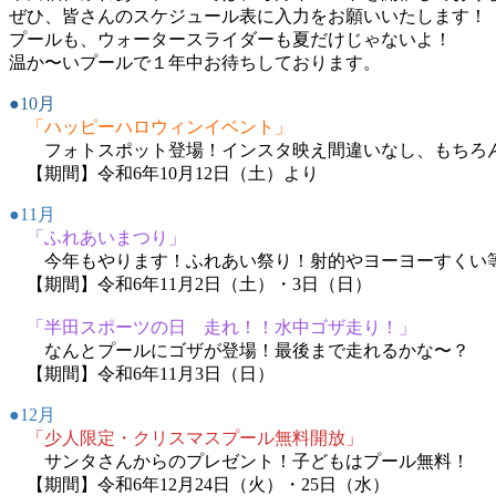
日
ぜひ、皆さんのスケジュール表に入力をお願いいたします！
時
プールも、ウォータースライダーも夏だけじゃないよ！
:
温か〜いプールで１年中お待ちしております。
●10月
「ハッピーハロウィンイベント」
フォトスポット登場！インスタ映え間違いなし、もちろん
【期間】令和6年10月12日（土）より
●11月
「ふれあいまつり」
今年もやります！ふれあい祭り！射的やヨーヨーすくい
【期間】令和6年11月2日（土）・3日（日）
「半田スポーツの日 走れ！！水中ゴザ走り！」
なんとプールにゴザが登場！最後まで走れるかな〜？
【期間】令和6年11月3日（日）
●12月
「少人限定・クリスマスプール無料開放」
サンタさんからのプレゼント！子どもはプール無料！
【期間】令和6年12月24日（火）・25日（水）