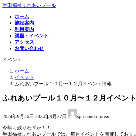
コ
ナ
半田福祉ふれあいプール
ン
ビ
ホーム
テ
ゲ
施設案内
ン
ー
利用案内
ツ
シ
講座・イベント
へ
ョ
アクセス
ス
ン
お問い合わせ
キ
に
ッ
移
イベント
プ
動
ホーム
イベント
ふれあいプール１０月〜１２月イベント情報
ふれあいプール１０月〜１２月イベン
最
2024年9月26日
2024年9月27日
sph-handa-fureai
終
更
今年も残りわずか！！
新
半田福祉ふれあいプールでは、毎月イベントを開催しており