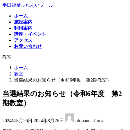
コ
ナ
半田福祉ふれあいプール
ン
ビ
ホーム
テ
ゲ
施設案内
ン
ー
利用案内
ツ
シ
講座・イベント
へ
ョ
アクセス
ス
ン
お問い合わせ
キ
に
ッ
移
教室
プ
動
ホーム
教室
当選結果のお知らせ（令和6年度 第2期教室）
当選結果のお知らせ（令和6年度 第2
期教室）
最
2024年8月26日
2024年8月26日
sph-handa-fureai
終
更