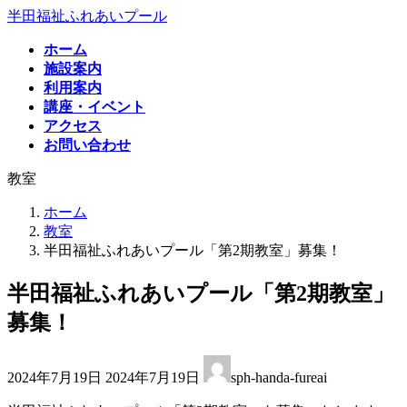
コ
ナ
半田福祉ふれあいプール
ン
ビ
ホーム
テ
ゲ
施設案内
ン
ー
利用案内
ツ
シ
講座・イベント
へ
ョ
アクセス
ス
ン
お問い合わせ
キ
に
ッ
移
教室
プ
動
ホーム
教室
半田福祉ふれあいプール「第2期教室」募集！
半田福祉ふれあいプール「第2期教室」
募集！
最
2024年7月19日
2024年7月19日
sph-handa-fureai
終
更