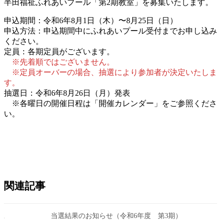
半田福祉ふれあいプール「第2期教室」を募集いたします。
新
日
申込期間：令和6年8月1日（木）〜8月25日（日）
時
申込方法：申込期間中にふれあいプール受付までお申し込み
:
ください。
定員：各期定員がございます。
※先着順ではございません。
※定員オーバーの場合、抽選により参加者が決定いたしま
す。
抽選日：令和6年8月26日（月）発表
※各曜日の開催日程は「開催カレンダー」をご参照くださ
い。
関連記事
当選結果のお知らせ（令和6年度 第3期）