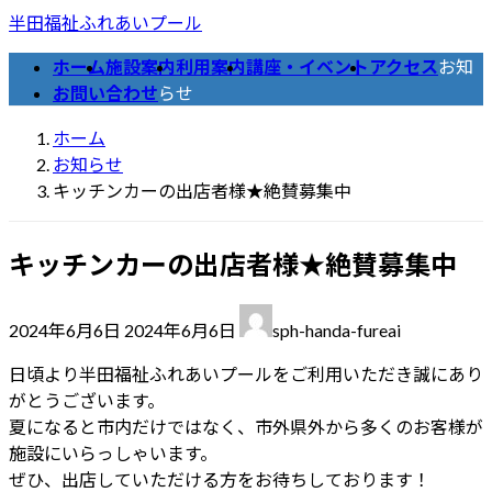
コ
ナ
半田福祉ふれあいプール
ン
ビ
ホーム
施設案内
利用案内
講座・イベント
アクセス
お知
テ
ゲ
お問い合わせ
らせ
ン
ー
ツ
シ
ホーム
へ
ョ
お知らせ
ス
ン
キッチンカーの出店者様★絶賛募集中
キ
に
ッ
移
キッチンカーの出店者様★絶賛募集中
プ
動
最
2024年6月6日
2024年6月6日
sph-handa-fureai
終
更
日頃より半田福祉ふれあいプールをご利用いただき誠にあり
新
がとうございます。
日
夏になると市内だけではなく、市外県外から多くのお客様が
時
施設にいらっしゃいます。
:
ぜひ、出店していただける方をお待ちしております！