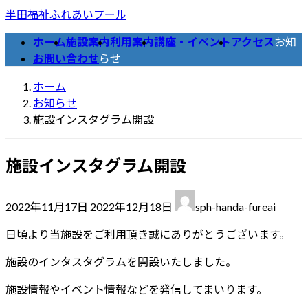
コ
ナ
半田福祉ふれあいプール
ン
ビ
ホーム
施設案内
利用案内
講座・イベント
アクセス
お知
テ
ゲ
お問い合わせ
らせ
ン
ー
ツ
シ
ホーム
へ
ョ
お知らせ
ス
ン
施設インスタグラム開設
キ
に
ッ
移
施設インスタグラム開設
プ
動
最
2022年11月17日
2022年12月18日
sph-handa-fureai
終
更
日頃より当施設をご利用頂き誠にありがとうございます。
新
施設のインタスタグラムを開設いたしました。
日
時
施設情報やイベント情報などを発信してまいります。
: