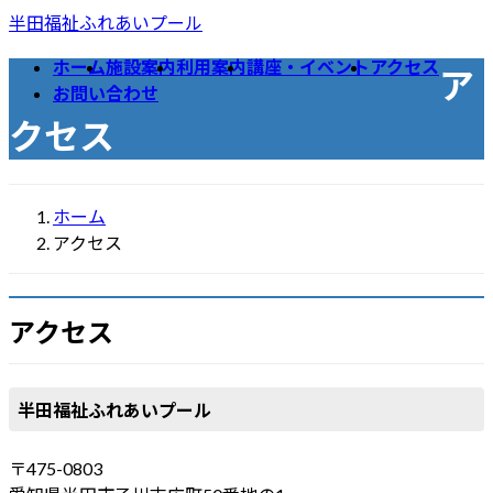
コ
ナ
半田福祉ふれあいプール
ン
ビ
ホーム
施設案内
利用案内
講座・イベント
アクセス
テ
ゲ
ア
お問い合わせ
ン
ー
クセス
ツ
シ
へ
ョ
ス
ン
キ
に
ホーム
ッ
移
アクセス
プ
動
アクセス
半田福祉ふれあいプール
〒475-0803