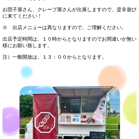
日
時
お団子屋さん、クレープ屋さんが出展しますので、是非遊び
:
に来てください！
※ 出店メニューは異なりますので、ご理解ください。
出店予定時間は、１０時からとなりますのでお間違いが無い
様にお願い致します。
注）一般開放は、１３：００からとなります。