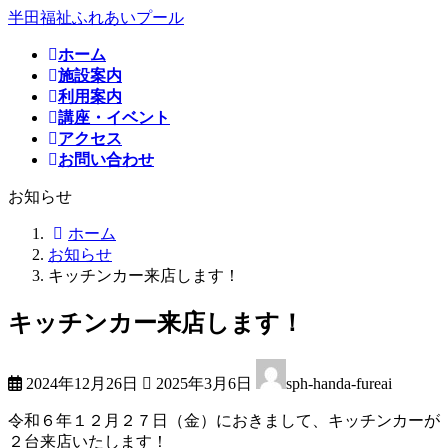
コ
ナ
半田福祉ふれあいプール
ン
ビ
ホーム
テ
ゲ
施設案内
ン
ー
利用案内
ツ
シ
講座・イベント
へ
ョ
アクセス
ス
ン
お問い合わせ
キ
に
ッ
移
お知らせ
プ
動
ホーム
お知らせ
キッチンカー来店します！
キッチンカー来店します！
最
2024年12月26日
2025年3月6日
sph-handa-fureai
終
更
令和６年１２月２７日（金）におきまして、キッチンカーが
新
２台来店いたします！