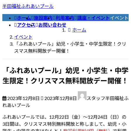
コ
ナ
半田福祉ふれあいプール
ン
ビ
ホーム
施設案内
利用案内
講座・イベント
イベント
テ
ゲ
アクセス
お問い合わせ
ン
ー
ホーム
ツ
シ
イベント
へ
ョ
「ふれあいプール」幼児・小学生・中学生限定！クリ
ス
ン
スマス無料開放デー開催！
キ
に
ッ
移
「ふれあいプール」幼児・小学生・中学
プ
動
生限定！クリスマス無料開放デー開催！
最
2023年12月8日
2023年12月8日
スタッフ半田福祉ふ
終
れあいプール
更
新
ふれあいプールでは、12月22日（金）〜12月24日（日）の
日
3日間は、クリスマス特別無料開放と称しまして、幼児・小
時
学生・中学生の方はなんと！
施設利用料0円（無料）
で利用