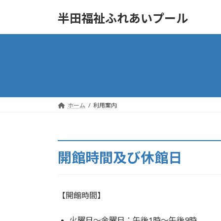
コ
ナ
半田福祉ふれあいプール
ン
ビ
テ
ゲ
ン
ー
ツ
シ
へ
ョ
ス
ン
キ
に
ッ
移
ホーム
利用案内
プ
動
開館時間及び休館日
【開館時間】
火曜日〜金曜日：午後1時〜午後9時