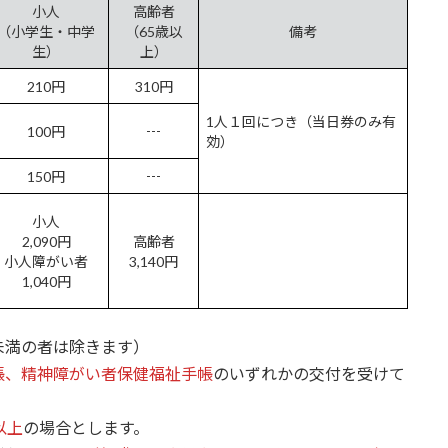
小人
高齢者
（小学生・中学
（65歳以
備考
生）
上）
210円
310円
1人１回につき（当日券のみ有
---
100円
効）
---
150円
小人
2,090円
高齢者
小人障がい者
3,140円
1,040円
未満の者は除きます）
帳、精神障がい者保健福祉手帳
のいずれかの交付を受けて
以上
の場合とします。