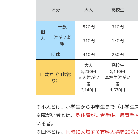
区分
大人
高校生
一般
520円
310円
個
障がい者
人
310円
150円
等
団体
410円
260円
大人
高校生
5,230円
3,140円
回数券（11枚綴
大人障がい
高校生障がい
り）
者
者
3,140円
1,570円
※小人とは、小学生から中学生まで（小学生
※障がい者とは、
身体障がい者手帳、療育手
いる者。
※団体とは、
同時に入場する有料入場者20名